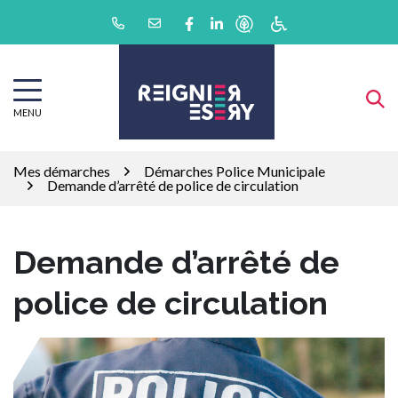
Gestion des traceurs
Aller
Lien vers le compte Facebook
Lien vers le compte Linkedin
au
contenu
MENU
Mes démarches
Démarches Police Municipale
Demande d’arrêté de police de circulation
Demande d’arrêté de
police de circulation