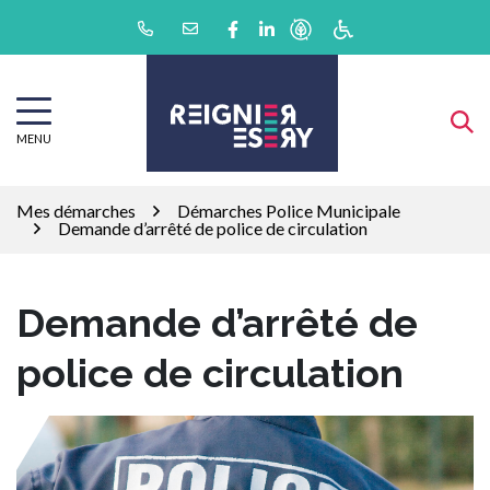
Gestion des traceurs
Aller
Lien vers le compte Facebook
Lien vers le compte Linkedin
au
contenu
MENU
Mes démarches
Démarches Police Municipale
Demande d’arrêté de police de circulation
Demande d’arrêté de
police de circulation