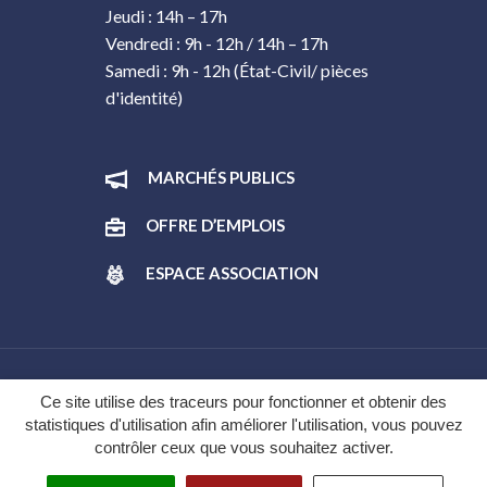
Jeudi : 14h – 17h
Vendredi : 9h - 12h / 14h – 17h
Samedi : 9h - 12h (État-Civil/ pièces
d'identité)
MARCHÉS PUBLICS
OFFRE D’EMPLOIS
ESPACE ASSOCIATION
Gestion des cookies
Ce site utilise des traceurs pour fonctionner et obtenir des
statistiques d'utilisation afin améliorer l'utilisation, vous pouvez
Plan du site
contrôler ceux que vous souhaitez activer.
Mentions légales