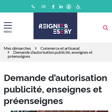
Gestion des traceurs
Aller
Lien vers le compte Facebook
Lien vers le compte Linkedin
au
contenu
MENU
Mes démarches
Commerce et artisanat
Demande d’autorisation publicité, enseignes et
préenseignes
Demande d’autorisation
publicité, enseignes et
préenseignes