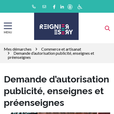
Gestion des traceurs
Aller
Lien vers le compte Facebook
Lien vers le compte Linkedin
au
contenu
MENU
Mes démarches
Commerce et artisanat
Demande d’autorisation publicité, enseignes et
préenseignes
Demande d’autorisation
publicité, enseignes et
préenseignes