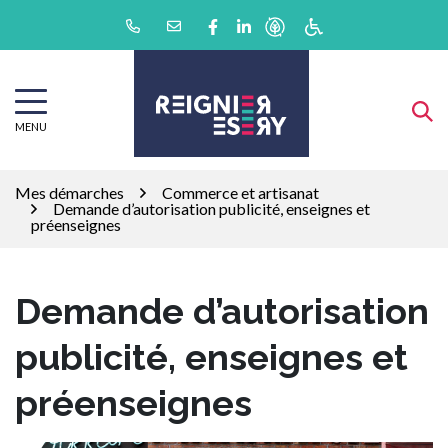
Gestion des traceurs
Aller
Lien vers le compte Facebook
Lien vers le compte Linkedin
au
contenu
MENU
Mes démarches
Commerce et artisanat
Demande d’autorisation publicité, enseignes et
préenseignes
Demande d’autorisation
publicité, enseignes et
préenseignes