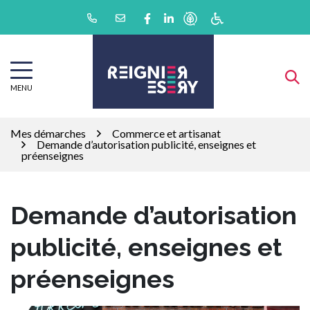
Gestion des traceurs
Aller
Lien vers le compte Facebook
Lien vers le compte Linkedin
au
contenu
MENU
Mes démarches
Commerce et artisanat
Demande d’autorisation publicité, enseignes et
préenseignes
Demande d’autorisation
publicité, enseignes et
préenseignes