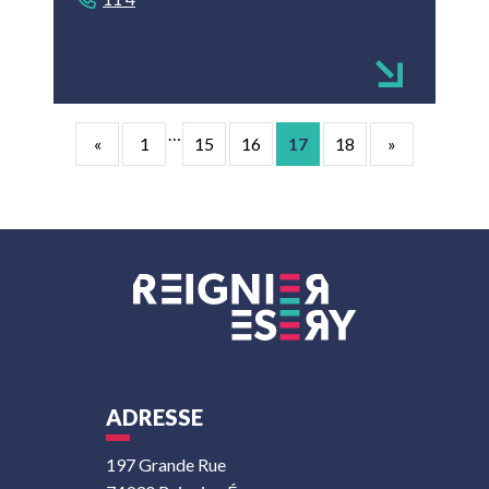
…
«
1
15
16
17
18
»
ADRESSE
197 Grande Rue