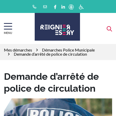
Gestion des traceurs
Aller
Lien vers le compte Facebook
Lien vers le compte Linkedin
au
contenu
MENU
Mes démarches
Démarches Police Municipale
Demande d’arrêté de police de circulation
Demande d’arrêté de
police de circulation