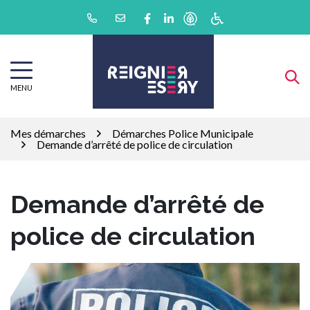
Gestion des traceurs
Aller
Lien vers le compte Facebook
Lien vers le compte Linkedin
au
contenu
MENU
Mes démarches
Démarches Police Municipale
Demande d’arrêté de police de circulation
Demande d’arrêté de
police de circulation