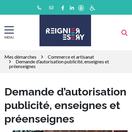
Gestion des traceurs
Aller
Lien vers le compte Facebook
Lien vers le compte Linkedin
au
contenu
MENU
Mes démarches
Commerce et artisanat
Demande d’autorisation publicité, enseignes et
préenseignes
Demande d’autorisation
publicité, enseignes et
préenseignes