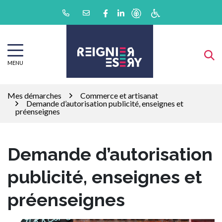
Gestion des traceurs
Aller
Lien vers le compte Facebook
Lien vers le compte Linkedin
au
contenu
MENU
Mes démarches
Commerce et artisanat
Demande d’autorisation publicité, enseignes et
préenseignes
Demande d’autorisation
publicité, enseignes et
préenseignes