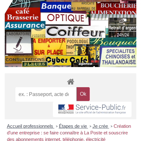
Accueil professionnels
Étapes de vie
Je crée
Création
>
>
>
d’une entreprise : se faire connaître à La Poste et souscrire
des abonnements internet, téléphonie, électricité