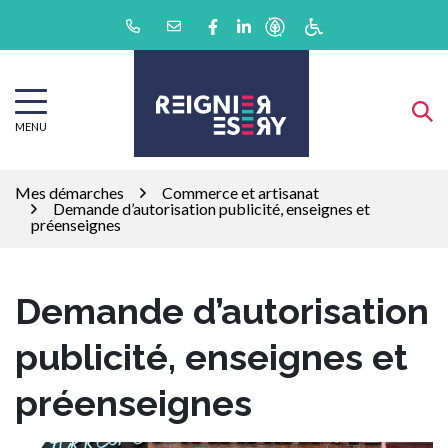
Gestion des traceurs
Aller
Lien vers le compte Facebook
Lien vers le compte Linkedin
au
contenu
MENU
Mes démarches
Commerce et artisanat
Demande d’autorisation publicité, enseignes et
préenseignes
Demande d’autorisation
publicité, enseignes et
préenseignes