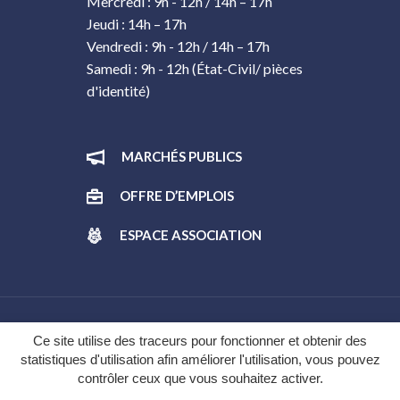
Mercredi : 9h - 12h / 14h – 17h
Jeudi : 14h – 17h
Vendredi : 9h - 12h / 14h – 17h
Samedi : 9h - 12h (État-Civil/ pièces
d'identité)
MARCHÉS PUBLICS
OFFRE D’EMPLOIS
ESPACE ASSOCIATION
Gestion des cookies
Ce site utilise des traceurs pour fonctionner et obtenir des
statistiques d'utilisation afin améliorer l'utilisation, vous pouvez
Plan du site
contrôler ceux que vous souhaitez activer.
Mentions légales