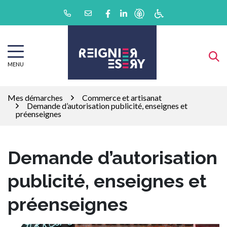
Gestion des traceurs
Aller
Lien vers le compte Facebook
Lien vers le compte Linkedin
au
contenu
MENU
Mes démarches
Commerce et artisanat
Demande d’autorisation publicité, enseignes et
préenseignes
Demande d’autorisation
publicité, enseignes et
préenseignes