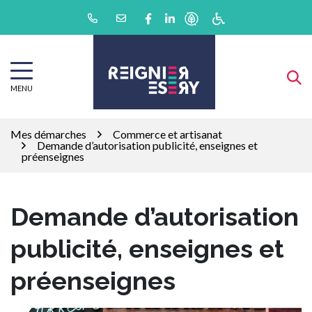
Gestion des traceurs
Aller
Lien vers le compte Facebook
Lien vers le compte Linkedin
au
contenu
MENU
Mes démarches
Commerce et artisanat
Demande d’autorisation publicité, enseignes et
préenseignes
Demande d’autorisation
publicité, enseignes et
préenseignes