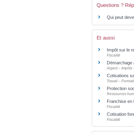
Questions ? Rép
Qui peut dev
Et aussi
Impôt sur le 
Fiscalité
Démarchage à 
Argent – Impôts
Cotisations sa
Travail – Format
Protection soc
Ressources hum
Franchise en
Fiscalité
Cotisation fo
Fiscalité