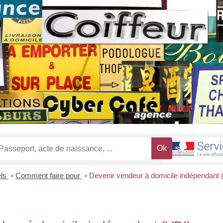
els
Comment faire pour
Devenir vendeur à domicile indépendant 
>
>