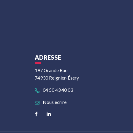
ADRESSE
197 Grande Rue
74930 Reignier-Ésery
04 50 43 40 03
Nous écrire
Lien vers le compte Facebook
Lien vers le compte Linkedin