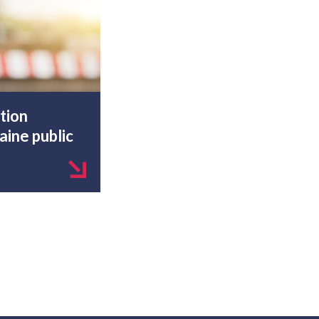
tion
ine public