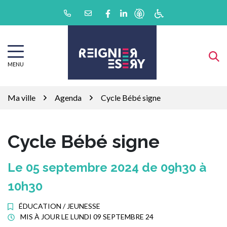
Gestion des traceurs
Aller
Lien vers le compte Facebook
Lien vers le compte Linkedin
au
contenu
MENU
Ma ville
Agenda
Cycle Bébé signe
Cycle Bébé signe
Le
05
septembre
2024
de 09h30 à
10h30
ÉDUCATION / JEUNESSE
MIS À JOUR LE
LUNDI 09 SEPTEMBRE 24