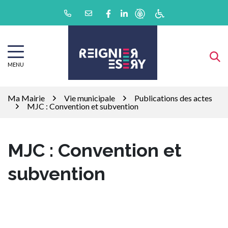
Gestion des traceurs
Aller
Lien vers le compte Facebook
Lien vers le compte Linkedin
au
contenu
MENU
Ma Mairie
Vie municipale
Publications des actes
MJC : Convention et subvention
MJC : Convention et
subvention