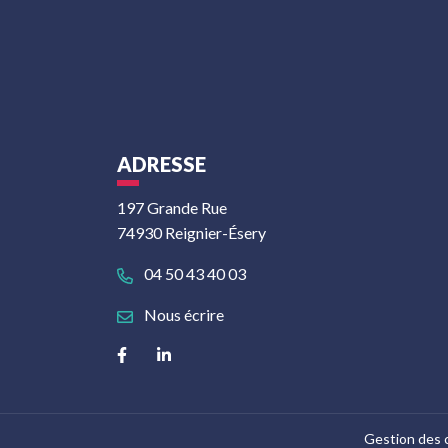
ADRESSE
197 Grande Rue
74930 Reignier-Ésery
04 50 43 40 03
Nous écrire
Lien vers le compte Facebook
Lien vers le compte Linkedin
Gestion des 