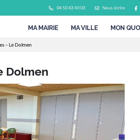
L
04 50 43 40 03
Nous écrire
MA MAIRIE
MA VILLE
MON QUO
es – Le Dolmen
e Dolmen