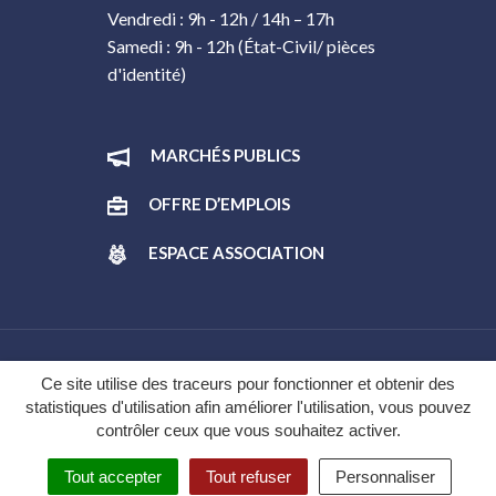
Vendredi : 9h - 12h / 14h – 17h
Samedi : 9h - 12h (État-Civil/ pièces
d'identité)
MARCHÉS PUBLICS
OFFRE D’EMPLOIS
ESPACE ASSOCIATION
Gestion des cookies
Ce site utilise des traceurs pour fonctionner et obtenir des
statistiques d'utilisation afin améliorer l'utilisation, vous pouvez
Plan du site
contrôler ceux que vous souhaitez activer.
Mentions légales
Tout accepter
Tout refuser
Personnaliser
Politique de confidentialité