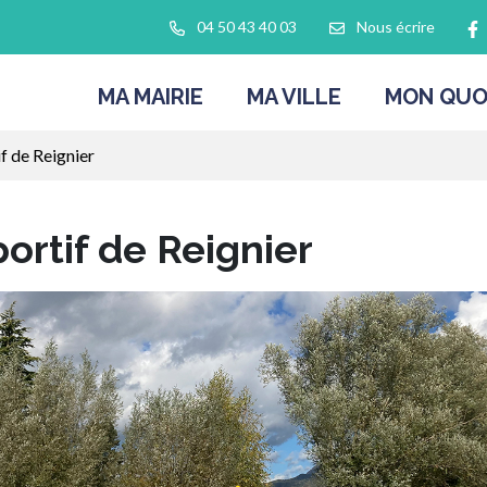
L
04 50 43 40 03
Nous écrire
MA MAIRIE
MA VILLE
MON QUO
f de Reignier
ortif de Reignier