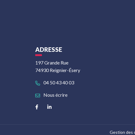
ADRESSE
197 Grande Rue
74930 Reignier-Ésery
04 50 43 40 03
Nous écrire
Lien vers le compte Facebook
Lien vers le compte Linkedin
Gestion des 