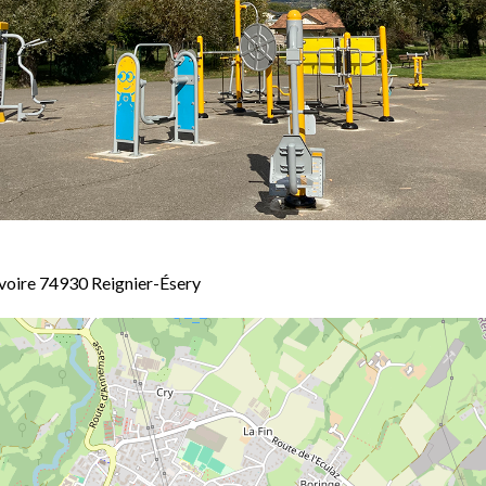
voire 74930 Reignier-Ésery