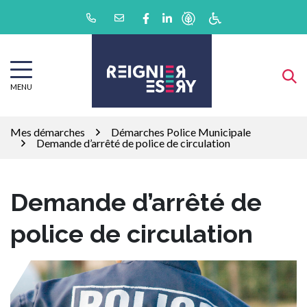
Gestion des traceurs
Aller
Lien vers le compte Facebook
Lien vers le compte Linkedin
au
contenu
MENU
Mes démarches
Démarches Police Municipale
Demande d’arrêté de police de circulation
Demande d’arrêté de
police de circulation