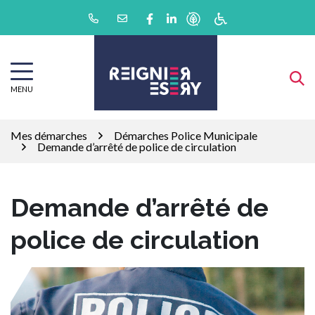
Gestion des traceurs
Aller
Lien vers le compte Facebook
Lien vers le compte Linkedin
au
contenu
MENU
Mes démarches
Démarches Police Municipale
Demande d’arrêté de police de circulation
Demande d’arrêté de
police de circulation