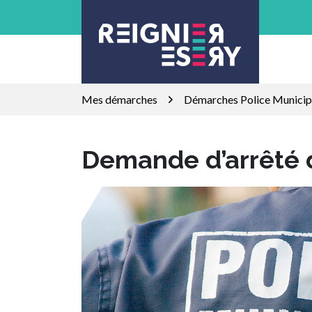
Gestion des traceurs
Aller
au
contenu
Mes démarches
Démarches Police Municip
Demande d’arrêté d