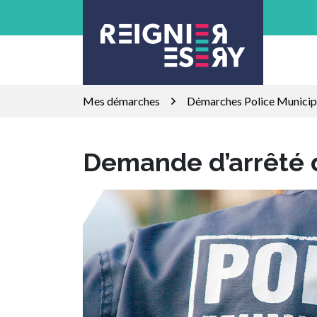
Gestion des traceurs
Aller
au
contenu
Mes démarches
Démarches Police Municip
Demande d’arrêté d