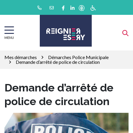
Gestion des traceurs
Aller
Lien vers le compte Facebook
Lien vers le compte Linkedin
au
contenu
MENU
Mes démarches
Démarches Police Municipale
Demande d’arrêté de police de circulation
Demande d’arrêté de
police de circulation