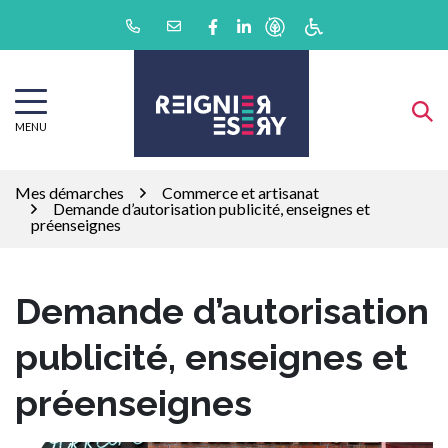
Gestion des traceurs
Aller
Lien vers le compte Facebook
Lien vers le compte Linkedin
au
contenu
MENU
Mes démarches
Commerce et artisanat
Demande d’autorisation publicité, enseignes et
préenseignes
Demande d’autorisation
publicité, enseignes et
préenseignes