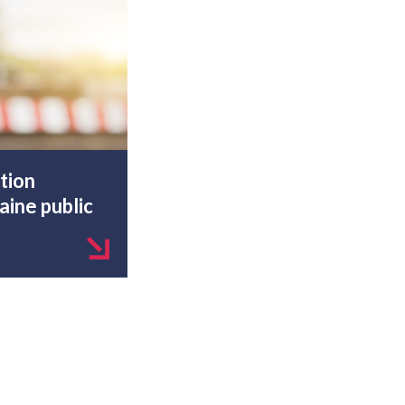
tion
ine public