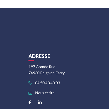
ADRESSE
197 Grande Rue
74930 Reignier-Ésery
04 50 43 40 03
Nous écrire
Lien vers le compte Facebook
Lien vers le compte Linkedin