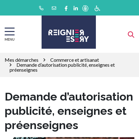
Gestion des traceurs
Aller
Lien vers le compte Facebook
Lien vers le compte Linkedin
au
contenu
MENU
Mes démarches
Commerce et artisanat
Demande d’autorisation publicité, enseignes et
préenseignes
Demande d’autorisation
publicité, enseignes et
préenseignes