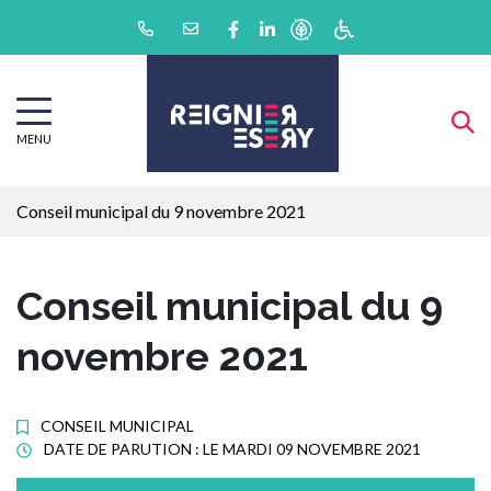
Gestion des traceurs
Aller
Lien vers le compte Facebook
Lien vers le compte Linkedin
au
contenu
MENU
Conseil municipal du 9 novembre 2021
Conseil municipal du 9
novembre 2021
CONSEIL MUNICIPAL
DATE DE PARUTION : LE
MARDI 09 NOVEMBRE 2021