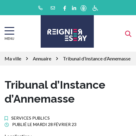
Gestion des traceurs
Aller
Lien vers le compte Facebook
Lien vers le compte Linkedin
au
contenu
MENU
Ma ville
Annuaire
Tribunal d’Instance d’Annemasse
Tribunal d’Instance
d’Annemasse
SERVICES PUBLICS
PUBLIÉ LE
MARDI 28 FÉVRIER 23