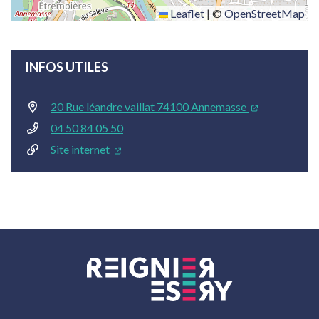
Leaflet
|
©
OpenStreetMap
INFOS UTILES
20 Rue léandre vaillat 74100 Annemasse
04 50 84 05 50
Site internet