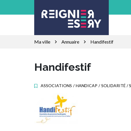
Gestion des traceurs
Aller
au
contenu
Ma ville
Annuaire
Handifestif
Handifestif
ASSOCIATIONS
/
HANDICAP
/
SOLIDARITÉ / 