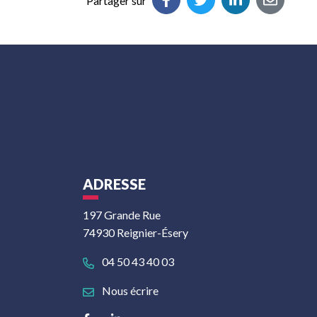
Partager sur
ADRESSE
197 Grande Rue
74930 Reignier-Ésery
04 50 43 40 03
Nous écrire
Lien vers le compte Facebook
Lien vers le compte Linkedin