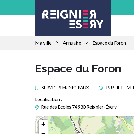
Gestion des traceurs
Aller
au
contenu
Ma ville
Annuaire
Espace du Foron
Espace du Foron
SERVICES MUNICIPAUX
PUBLIÉ LE
MER
Localisation :
Rue des Ecoles 74930 Reignier-Ésery
+
−