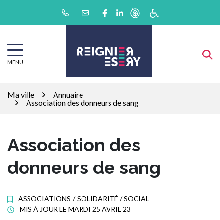
Gestion des traceurs
Aller
Lien vers le compte Facebook
Lien vers le compte Linkedin
au
contenu
MENU
Ma ville
Annuaire
Association des donneurs de sang
Association des
donneurs de sang
ASSOCIATIONS
/
SOLIDARITÉ / SOCIAL
MIS À JOUR LE
MARDI 25 AVRIL 23