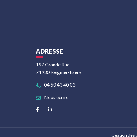
ADRESSE
197 Grande Rue
74930 Reignier-Ésery
04 50 43 40 03
Nous écrire
Lien vers le compte Facebook
Lien vers le compte Linkedin
Gestion des 