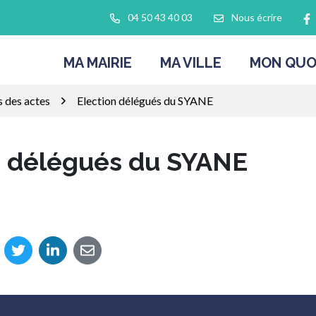
L
04 50 43 40 03
Nous écrire
MA MAIRIE
MA VILLE
MON QUO
s des actes
Election délégués du SYANE
n délégués du SYANE