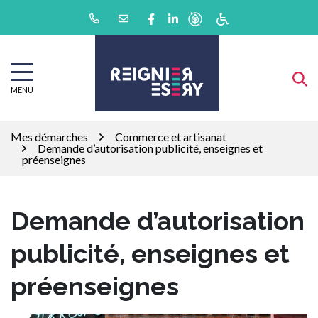
Gestion des traceurs
Aller
Lien vers le compte Facebook
Lien vers le compte Linkedin
au
contenu
MENU
Mes démarches
Commerce et artisanat
Demande d’autorisation publicité, enseignes et
préenseignes
Demande d’autorisation
publicité, enseignes et
préenseignes