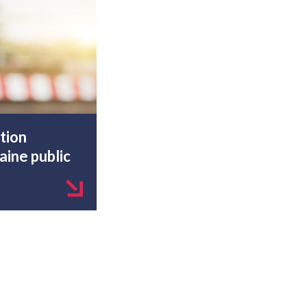
tion
ine public