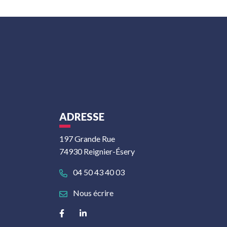
ADRESSE
197 Grande Rue
74930 Reignier-Ésery
04 50 43 40 03
Nous écrire
Lien vers le compte Facebook
Lien vers le compte Linkedin