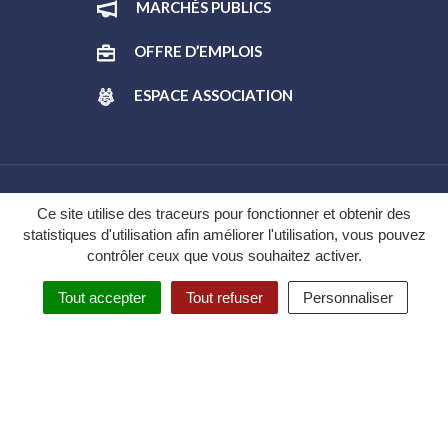
MARCHÉS PUBLICS
OFFRE D’EMPLOIS
ESPACE ASSOCIATION
Gestion des cookies
Ce site utilise des traceurs pour fonctionner et obtenir des
statistiques d'utilisation afin améliorer l'utilisation, vous pouvez
Plan du site
contrôler ceux que vous souhaitez activer.
Mentions légales
Tout accepter
Tout refuser
Personnaliser
Politique de confidentialité
Accessibilité