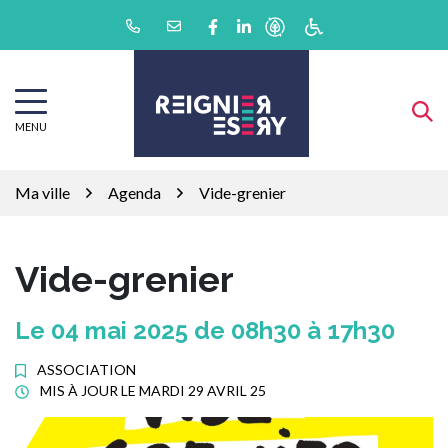
Gestion des traceurs
Aller
Lien vers le compte Facebook
Lien vers le compte Linkedin
au
contenu
MENU
Ma ville
Agenda
Vide-grenier
Vide-grenier
Le
04
mai
2025
de 08h30 à 17h30
ASSOCIATION
MIS À JOUR LE
MARDI 29 AVRIL 25