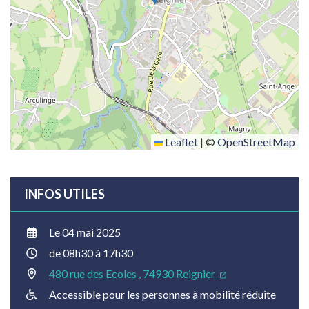
Leaflet
|
©
OpenStreetMap
INFOS UTILES
Le
04
mai
2025
de 08h30 à 17h30
480 rue des Ecoles , 74930 Reignier
Accessible pour les personnes à mobilité réduite