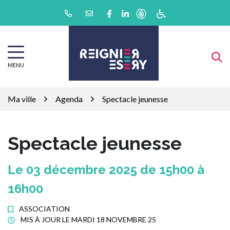
Gestion des traceurs
Aller
Lien vers le compte Facebook
Lien vers le compte Linkedin
au
contenu
MENU
Ma ville
Agenda
Spectacle jeunesse
Spectacle jeunesse
Le
03
décembre
2025
de 15h00 à
16h00
ASSOCIATION
MIS À JOUR LE
MARDI 18 NOVEMBRE 25