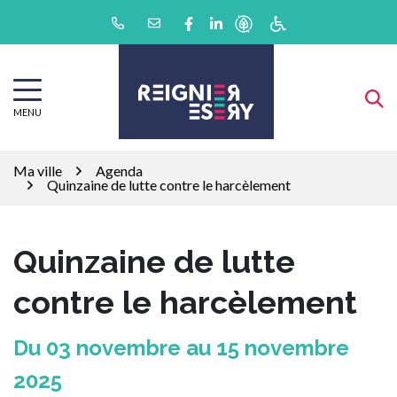
Gestion des traceurs
Aller
Lien vers le compte Facebook
Lien vers le compte Linkedin
au
contenu
MENU
Ma ville
Agenda
Quinzaine de lutte contre le harcèlement
Quinzaine de lutte
contre le harcèlement
Du
03
novembre
au
15
novembre
2025