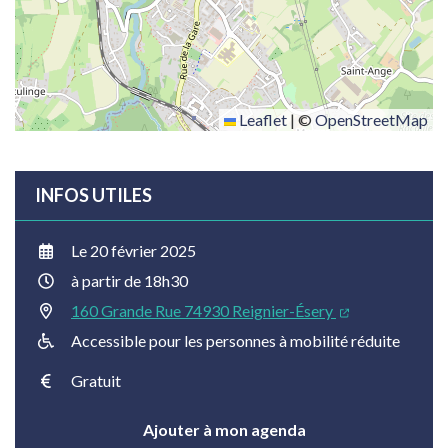
Leaflet
|
©
OpenStreetMap
INFOS UTILES
Le
20
février
2025
à partir de 18h30
160 Grande Rue 74930 Reignier-Ésery
Accessible pour les personnes à mobilité réduite
Gratuit
Ajouter à mon agenda