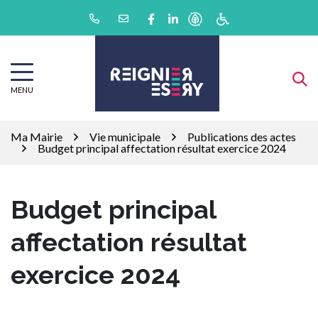
Gestion des traceurs
Aller
Lien vers le compte Facebook
Lien vers le compte Linkedin
au
contenu
MENU
Ma Mairie
Vie municipale
Publications des actes
Budget principal affectation résultat exercice 2024
Budget principal
affectation résultat
exercice 2024