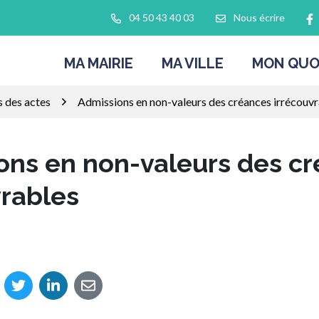
L
04 50 43 40 03
Nous écrire
MA MAIRIE
MA VILLE
MON QUO
s des actes
Admissions en non-valeurs des créances irrécouv
ons en non-valeurs des c
vrables