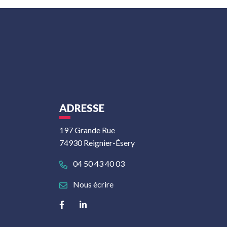
ADRESSE
197 Grande Rue
74930 Reignier-Ésery
04 50 43 40 03
Nous écrire
Lien vers le compte Facebook
Lien vers le compte Linkedin